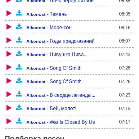
08:38
-
Ночь перед битвой
Warriors are fighting and
Alkonost
Forefathers aren't ashamed
Your cause is just cause
08:35
-
Темень
Alkonost
Don't fear to die for it
Maybe you will never come back
08:16
-
Море-сон
Alkonost
Your bones will be pull apart
The corpse will vanish, but spirit will stay
For you offspring
08:07
-
Годы предсказаний
Alkonost
To help them in life
In life with proudly raised head.
07:43
-
Нивушка Нива...
Alkonost
07:26
-
Song Of Smith
Alkonost
07:26
-
Song Of Smith
Alkonost
07:23
-
В сердце легенды...
Alkonost
07:19
-
Бей, молот!
Alkonost
07:17
-
War Is Closed By Us
Alkonost
Подборка песен