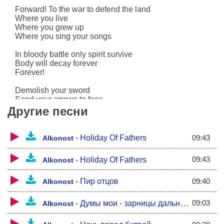
Forward! To the war to defend the land
Where you live
Where you grew up
Where you sing your songs
In bloody battle only spirit survive
Body will decay forever
Forever!
Demolish your sword
Send your arrows to foes
Make them run away
Другие песни
From the land where fathers lived
This is a reason to die without fear
Fight to the b?er end, you can't give up
09:43
-
Holiday Of Fathers
Alkonost
Redden you sword with enemy blood
Don't spare yourself
09:43
-
Holiday Of Fathers
Alkonost
Don't lose your heart
Don't lose your pure mind
09:40
-
Пир отцов
Alkonost
In bloody battle only spirit survive
Body will decay forever
09:03
-
Думы мои - зарницы дальние...
Alkonost
Forever!