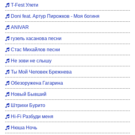
Хиты 80
T-Fest Улети
Восточные хиты
Doni feat. Артур Пирожков - Моя богиня
Мотивация для тренировок
ANIVAR
Бардовские песни
гузель хасанова песни
DFM Remix
Стас Михайлов песни
Не зови не слышу
Ты Мой Человек Брежнева
Обезоружена Гагарина
Новый Бывший
Штрихи Бурито
Hi-Fi Разбуди меня
Нюша Ночь