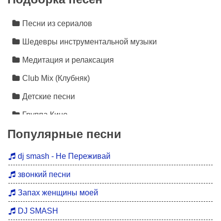
Песни из сериалов
Шедевры инструментальной музыки
Медитация и релаксация
Club Mix (Клубняк)
Детские песни
Группа Кино
Популярные песни
Лезгинка
Инструментальная музыка
dj smash - Не Переживай
Песни про любовь
звонкий песни
Новинки 2026
Запах женщины моей
Дискотека 90
DJ SMASH