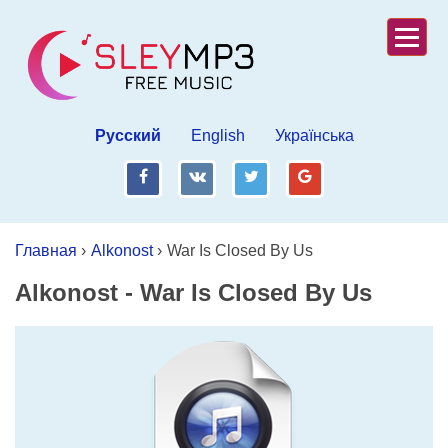
Русский
English
Українська
fb
vk
tw
gp
Главная
›
Alkonost
›
War Is Closed By Us
Alkonost
-
War Is Closed By Us