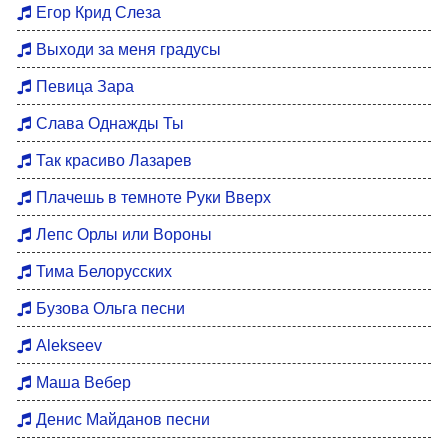
Егор Крид Слеза
Выходи за меня градусы
Певица Зара
Слава Однажды Ты
Так красиво Лазарев
Плачешь в темноте Руки Вверх
Лепс Орлы или Вороны
Тима Белорусских
Бузова Ольга песни
Alekseev
Маша Вебер
Денис Майданов песни