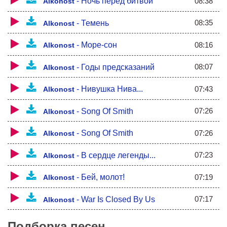
08:38
-
Ночь перед битвой
В жаре огня жизнь и смерть сотвори!
Alkonost
Выйдет из пламени плуг и меч,
В них вдохни жизнь и смерть!
08:35
-
Темень
Alkonost
Бей Молот! Бей с силой!
08:16
-
Море-сон
Alkonost
Облик меча сталь примет!
Бей Молот! Бей с силой!
Мир новый пробуди!
08:07
-
Годы предсказаний
Alkonost
07:43
-
Нивушка Нива...
Alkonost
07:26
-
Song Of Smith
Alkonost
07:26
-
Song Of Smith
Alkonost
07:23
-
В сердце легенды...
Alkonost
07:19
-
Бей, молот!
Alkonost
07:17
-
War Is Closed By Us
Alkonost
Подборка песен