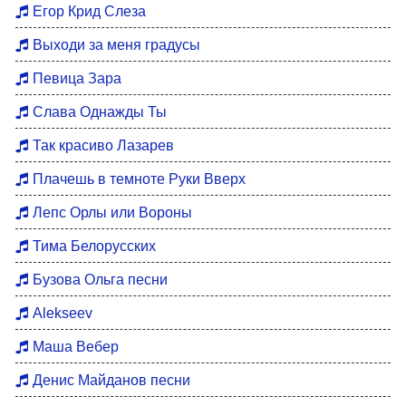
Егор Крид Слеза
Выходи за меня градусы
Певица Зара
Слава Однажды Ты
Так красиво Лазарев
Плачешь в темноте Руки Вверх
Лепс Орлы или Вороны
Тима Белорусских
Бузова Ольга песни
Alekseev
Маша Вебер
Денис Майданов песни