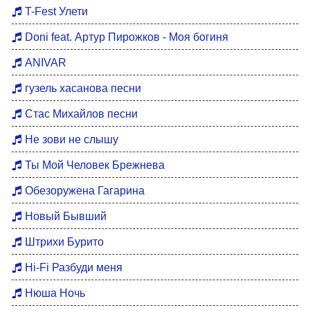
Хиты 80
T-Fest Улети
Восточные хиты
Doni feat. Артур Пирожков - Моя богиня
Мотивация для тренировок
ANIVAR
Бардовские песни
гузель хасанова песни
DFM Remix
Стас Михайлов песни
Не зови не слышу
Ты Мой Человек Брежнева
Обезоружена Гагарина
Новый Бывший
Штрихи Бурито
Hi-Fi Разбуди меня
Нюша Ночь