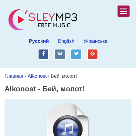
Русский
English
Українська
fb
vk
tw
gp
Главная
›
Alkonost
›
Бей, молот!
Alkonost
-
Бей, молот!