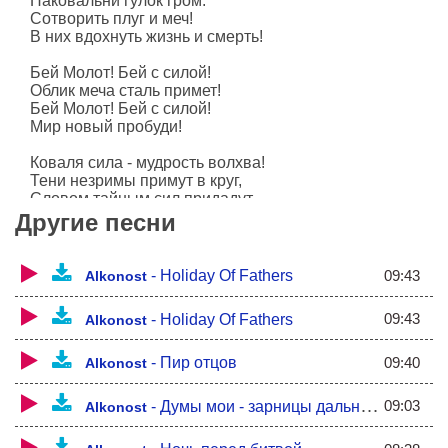
Наковальни гулок гром.
Сотворить плуг и меч!
В них вдохнуть жизнь и смерть!
Бей Молот! Бей с силой!
Облик меча сталь примет!
Бей Молот! Бей с силой!
Мир новый пробуди!
Коваля сила - мудрость волхва!
Тени незримы примут в круг,
Словом тайным сил придадут,
В помощь Огнь они призовут.
Другие песни
Огнь непокорен сталь пробудит,
Воды бездонны жар укротят,
09:43
-
Holiday Of Fathers
Alkonost
Громы небесны песнь воспоют,
Силу велику в молот вдохнув!
09:43
-
Holiday Of Fathers
Alkonost
Духи огня, духи воды,
Боги железны, славны волхвы,
09:40
-
Пир отцов
Alkonost
Силой великой мир сотворите,
Жизнью и смертью его сохраните!
09:03
-
Думы мои - зарницы дальние...
Alkonost
Молот Всесильный - пеньем буди,