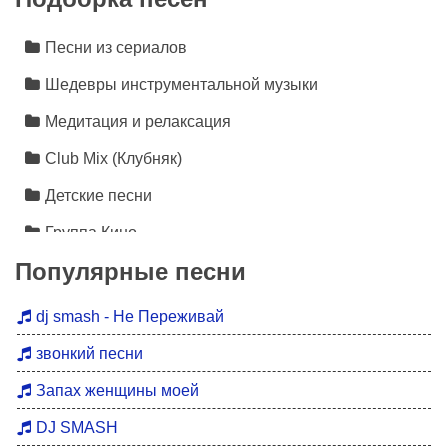
Песни из сериалов
Шедевры инструментальной музыки
Медитация и релаксация
Club Mix (Клубняк)
Детские песни
Группа Кино
Популярные песни
Лезгинка
Инструментальная музыка
dj smash - Не Переживай
Песни про любовь
звонкий песни
Новинки 2026
Запах женщины моей
Дискотека 90
DJ SMASH