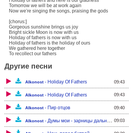
Holiday of fathers and here is our gladness
Tomorrow we will be at work again
Now we're singing the songs, praising the gods
[chorus:]
Gorgeous sunshine brings us joy
Bright sickle Moon is now with us
Holiday of fathers is now with us
Holiday of fathers is the holiday of ours
We gathered here together
To recollect our fathers
The time of battles for now passed
Другие песни
Let's chase away time of grief
Our children are here with us
Our ancestors are here with us
09:43
-
Holiday Of Fathers
Alkonost
[chorus:]
09:43
-
Holiday Of Fathers
Alkonost
Gorgeous sunshine brings us joy
Bright sickle Moon is now with us
Holiday of fathers is now with us
09:40
-
Пир отцов
Alkonost
Holiday of fathers is the holiday of ours
09:03
-
Думы мои - зарницы дальние...
Alkonost