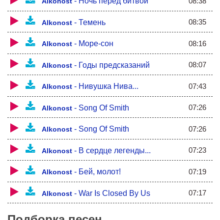
08:38
-
Ночь перед битвой
Alkonost
08:35
-
Темень
Alkonost
08:16
-
Море-сон
Alkonost
08:07
-
Годы предсказаний
Alkonost
07:43
-
Нивушка Нива...
Alkonost
07:26
-
Song Of Smith
Alkonost
07:26
-
Song Of Smith
Alkonost
07:23
-
В сердце легенды...
Alkonost
07:19
-
Бей, молот!
Alkonost
07:17
-
War Is Closed By Us
Alkonost
Подборка песен