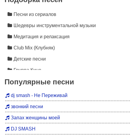
Песни из сериалов
Шедевры инструментальной музыки
Медитация и релаксация
Club Mix (Клубняк)
Детские песни
Группа Кино
Популярные песни
Лезгинка
Инструментальная музыка
dj smash - Не Переживай
Песни про любовь
звонкий песни
Новинки 2026
Запах женщины моей
Дискотека 90
DJ SMASH