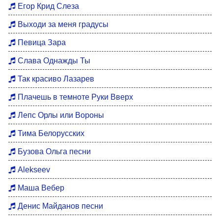
Егор Крид Слеза
Выходи за меня градусы
Певица Зара
Слава Однажды Ты
Так красиво Лазарев
Плачешь в темноте Руки Вверх
Лепс Орлы или Вороны
Тима Белорусских
Бузова Ольга песни
Alekseev
Маша Вебер
Денис Майданов песни