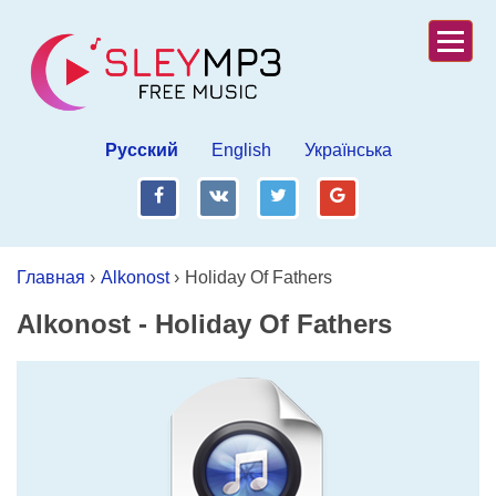
Русский
English
Українська
fb
vk
tw
gp
Главная
›
Alkonost
›
Holiday Of Fathers
Alkonost
-
Holiday Of Fathers