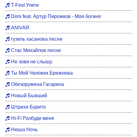
Хиты 80
T-Fest Улети
Восточные хиты
Doni feat. Артур Пирожков - Моя богиня
Мотивация для тренировок
ANIVAR
Бардовские песни
гузель хасанова песни
DFM Remix
Стас Михайлов песни
Не зови не слышу
Ты Мой Человек Брежнева
Обезоружена Гагарина
Новый Бывший
Штрихи Бурито
Hi-Fi Разбуди меня
Нюша Ночь