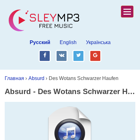
Русский
English
Українська
fb
vk
tw
gp
Главная
›
Absurd
›
Des Wotans Schwarzer Haufen
Absurd
-
Des Wotans Schwarzer Haufen