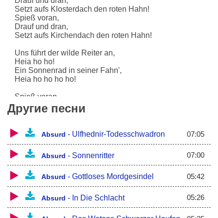
Drauf und dran,
Setzt aufs Klosterdach den roten Hahn!
Spieß voran,
Drauf und dran,
Setzt aufs Kirchendach den roten Hahn!
Uns führt der wilde Reiter an,
Heia ho ho!
Ein Sonnenrad in seiner Fahn',
Heia ho ho ho ho!
Spieß voran,
Drauf und dran,
Другие песни
Setzt aufs Klosterdach den roten Hahn!
Spieß voran,
Drauf und dran,
07:05
-
Ulfhednir-Todesschwadron
Absurd
Setzt aufs Kirchendach den roten Hahn!
07:00
-
Sonnenritter
Absurd
Am Kirchtor setzt' es Brand und Stank,
Heia ho ho!
So mancher über uns're Klingen sprang,
05:42
-
Gottloses Mordgesindel
Absurd
Heia ho ho ho ho!
05:26
-
In Die Schlacht
Absurd
Spieß voran,
Drauf und dran,