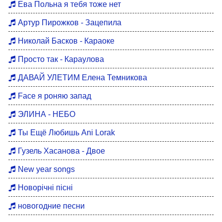
Ева Польна я тебя тоже нет
Артур Пирожков - Зацепила
Николай Басков - Караоке
Просто так - Караулова
ДАВАЙ УЛЕТИМ Елена Темникова
Face я роняю запад
ЭЛИНА - НЕБО
Ты Ещё Любишь Ani Lorak
Гузель Хасанова - Двое
New year songs
Новорічні пісні
новогодние песни