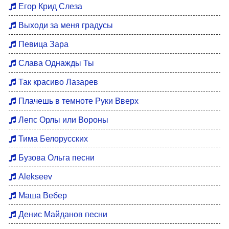
Егор Крид Слеза
Выходи за меня градусы
Певица Зара
Слава Однажды Ты
Так красиво Лазарев
Плачешь в темноте Руки Вверх
Лепс Орлы или Вороны
Тима Белорусских
Бузова Ольга песни
Alekseev
Маша Вебер
Денис Майданов песни