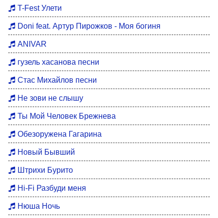
Хиты 80
T-Fest Улети
Восточные хиты
Doni feat. Артур Пирожков - Моя богиня
Мотивация для тренировок
ANIVAR
Бардовские песни
гузель хасанова песни
DFM Remix
Стас Михайлов песни
Не зови не слышу
Ты Мой Человек Брежнева
Обезоружена Гагарина
Новый Бывший
Штрихи Бурито
Hi-Fi Разбуди меня
Нюша Ночь