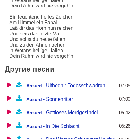
In Wotans heil'ge Hallen
Dein Ruhm wird nie vergeh'n
Ein leuchtend helles Zeichen
Am Himmel ein Fanal
Laß dir das Horn nun reichen
Und seis das letzte Mal
Und sollst du heute fallen
Und zu den Ahnen gehen
In Wotans heil'ge Hallen
Dein Ruhm wird nie vergeh'n
Ewiger Nachruhm, der Tagen letzte Ehr
Другие песни
Ehrvoll zu walten war stets dein Begehr
Dem Gotte dein Leben geopfert und geweiht
Nun in den Asgardsreigen eingereiht
07:05
-
Ulfhednir-Todesschwadron
Absurd
So ist uns Walhalla der Weg und das Ziel
Dem Vorbild der kämpfet, dem Wohnstadt der fiel
07:00
-
Sonnenritter
Absurd
Und leuchtet's hinterdrein und stets uns bevor
Hebt uns zur Herrlichkeit des Ruhmes empor
05:42
-
Gottloses Mordgesindel
Absurd
Wenn wir nun heut hier streiten
Als unseres Volkes letzte Wehr
05:26
-
In Die Schlacht
Absurd
Dann Wotan führe uns zum Siege
So sind die Herzen uns nicht schwer