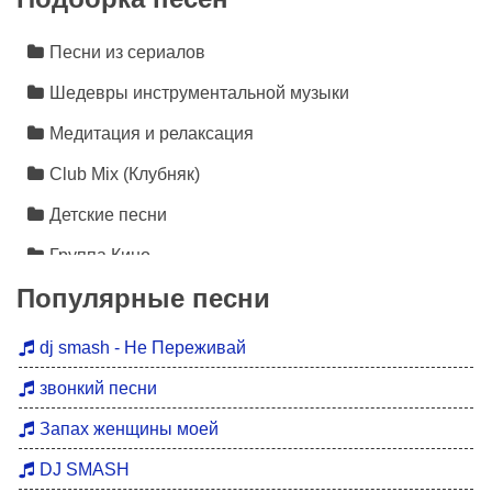
Песни из сериалов
Шедевры инструментальной музыки
Медитация и релаксация
Club Mix (Клубняк)
Детские песни
Группа Кино
Популярные песни
Лезгинка
Инструментальная музыка
dj smash - Не Переживай
Песни про любовь
звонкий песни
Новинки 2026
Запах женщины моей
Дискотека 90
DJ SMASH