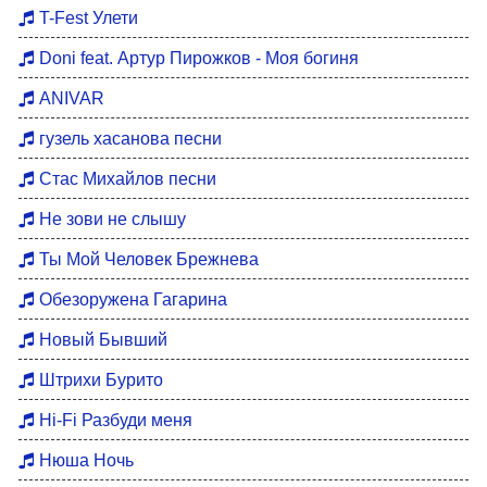
Хиты 80
T-Fest Улети
Восточные хиты
Doni feat. Артур Пирожков - Моя богиня
Мотивация для тренировок
ANIVAR
Бардовские песни
гузель хасанова песни
DFM Remix
Стас Михайлов песни
Не зови не слышу
Ты Мой Человек Брежнева
Обезоружена Гагарина
Новый Бывший
Штрихи Бурито
Hi-Fi Разбуди меня
Нюша Ночь