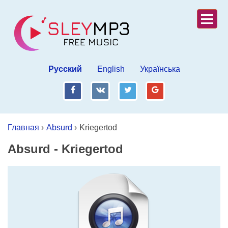
Русский
English
Українська
fb
vk
tw
gp
Главная
›
Absurd
›
Kriegertod
Absurd
-
Kriegertod