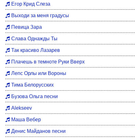
Егор Крид Слеза
Выходи за меня градусы
Певица Зара
Слава Однажды Ты
Так красиво Лазарев
Плачешь в темноте Руки Вверх
Лепс Орлы или Вороны
Тима Белорусских
Бузова Ольга песни
Alekseev
Маша Вебер
Денис Майданов песни