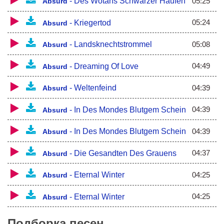
05:25
-
Des Wotans Schwarzer Haufen
Wenn wir auch auf der Wallstatt bleichen
Absurd
Dem Sieg sind wir verschworen
Steh'n wie ein Wald von starken Eichen
05:24
-
Kriegertod
Absurd
Zum Siege oder Tod geboren
05:08
-
Landsknechtstrommel
Absurd
04:49
-
Dreaming Of Love
Absurd
04:39
-
Weltenfeind
Absurd
04:39
-
In Des Mondes Blutgem Schein
Absurd
04:39
-
In Des Mondes Blutgem Schein
Absurd
04:37
-
Die Gesandten Des Grauens
Absurd
04:25
-
Eternal Winter
Absurd
04:25
-
Eternal Winter
Absurd
Подборка песен