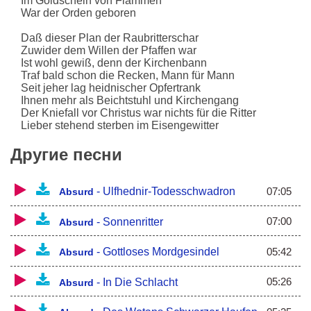
Im Goldschein von Flammen
War der Orden geboren
Daß dieser Plan der Raubritterschar
Zuwider dem Willen der Pfaffen war
Ist wohl gewiß, denn der Kirchenbann
Traf bald schon die Recken, Mann für Mann
Seit jeher lag heidnischer Opfertrank
Ihnen mehr als Beichtstuhl und Kirchengang
Der Kniefall vor Christus war nichts für die Ritter
Lieber stehend sterben im Eisengewitter
Blitzende Schwerter, Eisernes Heer
Другие песни
Raubritterorden - Germanias Wehr
Brennende Klöster, Sterbende Pfaffen
Heiden in eherner Rüstung und Waffen
07:05
-
Ulfhednir-Todesschwadron
Absurd
Das Sonnenradbanner in stählerner Hand
Wotans Sturm brauste wild durch das Land
07:00
-
Sonnenritter
Absurd
Wohin sie auch kamen, ein Stechen und Raufen
Das war Germanias Raubritterhaufen!
05:42
-
Gottloses Mordgesindel
Absurd
Sie waren Ketzer
Ganz ruchlose Heiden
05:26
-
In Die Schlacht
Absurd
Gegen Krone und Kreuz
Gefürchtet von beiden