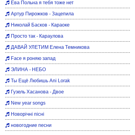
Ева Польна я тебя тоже нет
Артур Пирожков - Зацепила
Николай Басков - Караоке
Просто так - Караулова
ДАВАЙ УЛЕТИМ Елена Темникова
Face я роняю запад
ЭЛИНА - НЕБО
Ты Ещё Любишь Ani Lorak
Гузель Хасанова - Двое
New year songs
Новорічні пісні
новогодние песни