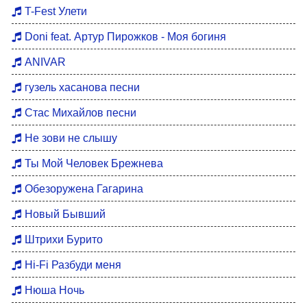
Хиты 80
T-Fest Улети
Восточные хиты
Doni feat. Артур Пирожков - Моя богиня
Мотивация для тренировок
ANIVAR
Бардовские песни
гузель хасанова песни
DFM Remix
Стас Михайлов песни
Не зови не слышу
Ты Мой Человек Брежнева
Обезоружена Гагарина
Новый Бывший
Штрихи Бурито
Hi-Fi Разбуди меня
Нюша Ночь