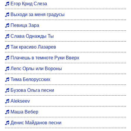
Егор Крид Слеза
Выходи за меня градусы
Певица Зара
Слава Однажды Ты
Так красиво Лазарев
Плачешь в темноте Руки Вверх
Лепс Орлы или Вороны
Тима Белорусских
Бузова Ольга песни
Alekseev
Маша Вебер
Денис Майданов песни