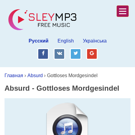
Русский
English
Українська
fb
vk
tw
gp
Главная
›
Absurd
›
Gottloses Mordgesindel
Absurd
-
Gottloses Mordgesindel