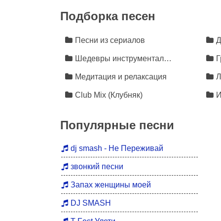
Intelligence is mute...
Подборка песен
Respect and thoughts, buried long ago
Pleading for the end, blind and dumb
We won't feel, there could be more
Песни из сериалов
Д
I will remain alone in the dark
Шедевры инструментальной музыки
Г
...only you are deaf
Медитация и релаксация
Л
Club Mix (Клубняк)
И
Популярные песни
dj smash - Не Переживай
звонкий песни
Запах женщины моей
DJ SMASH