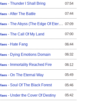
07:54
-
Thunder I Shall Bring
ofaes
07:44
-
After The Battle
ofaes
07:09
-
The Abyss (The Edge Of Eternity)
ofaes
07:00
-
The Call Of My Land
ofaes
06:44
-
Hate Fang
ofaes
06:32
-
Dying Emotions Domain
ofaes
06:12
-
Immortality Reached Fire
ofaes
05:49
-
On The Eternal Way
ofaes
05:46
-
Soul Of The Black Forest
ofaes
05:42
-
Under the Cover Of Destiny
ofaes