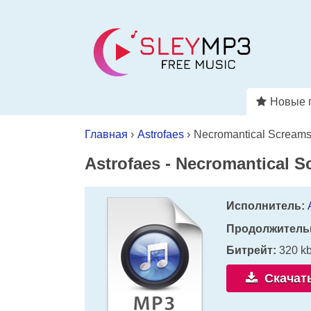
Новые 
Главная
›
Astrofaes
›
Necromantical Scream
Astrofaes
-
Necromantical S
Исполнитель:
Продолжитель
Битрейт:
320 k
Скачат