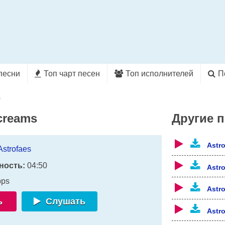
песни
Топ чарт песен
Топ исполнителей
П
s
creams
Другие 
Astr
Astrofaes
ность:
04:50
Astr
bps
Astr
ь
Слушать
Astr