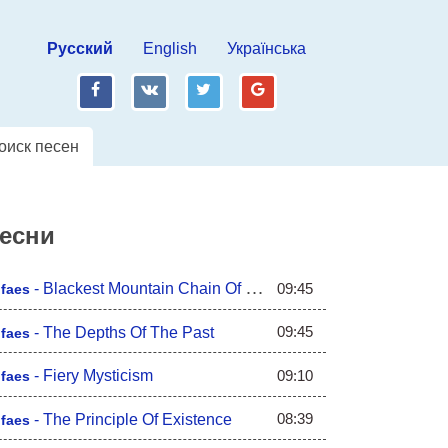
Русский
English
Українська
fb
vk
tw
gp
оиск песен
песни
09:45
-
Blackest Mountain Chain Of Cursed Time
ofaes
09:45
-
The Depths Of The Past
ofaes
09:10
-
Fiery Mysticism
ofaes
08:39
-
The Principle Of Existence
ofaes