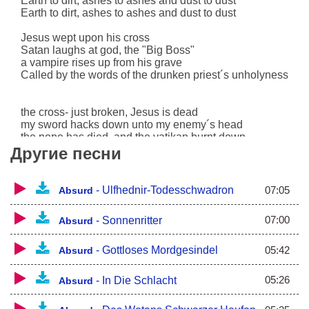
Earth to dirt, ashes to ashes and dust to dust
Earth to dirt, ashes to ashes and dust to dust
Jesus wept upon his cross
Satan laughs at god, the "Big Boss"
a vampire rises up from his grave
Called by the words of the drunken priest´s unholyness
the cross- just broken, Jesus is dead
my sword hacks down unto my enemy´s head
the pope has died, and the vatikan burnt down
Jesus will never wear his golden crown
Другие песни
the battle has ended, a life in peace begins
the christians are punished for their bad sins
07:05
-
Ulfhednir-Todesschwadron
Absurd
punished by true evil and tortured with pain
in hell where dark Lord forever reigns
07:00
-
Sonnenritter
Absurd
05:42
-
Gottloses Mordgesindel
Absurd
05:26
-
In Die Schlacht
Absurd