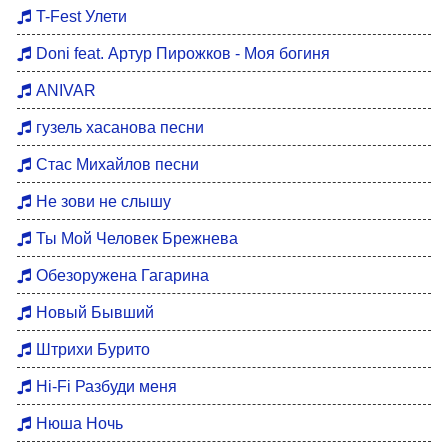
Хиты 80
T-Fest Улети
Восточные хиты
Doni feat. Артур Пирожков - Моя богиня
Мотивация для тренировок
ANIVAR
Бардовские песни
гузель хасанова песни
DFM Remix
Стас Михайлов песни
Не зови не слышу
Ты Мой Человек Брежнева
Обезоружена Гагарина
Новый Бывший
Штрихи Бурито
Hi-Fi Разбуди меня
Нюша Ночь