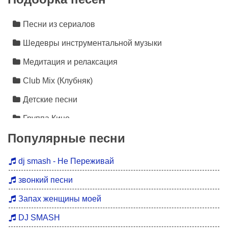
Песни из сериалов
Шедевры инструментальной музыки
Медитация и релаксация
Club Mix (Клубняк)
Детские песни
Группа Кино
Популярные песни
Лезгинка
Инструментальная музыка
dj smash - Не Переживай
Песни про любовь
звонкий песни
Новинки 2026
Запах женщины моей
Дискотека 90
DJ SMASH