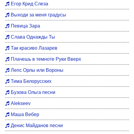
Егор Крид Слеза
Выходи за меня градусы
Певица Зара
Слава Однажды Ты
Так красиво Лазарев
Плачешь в темноте Руки Вверх
Лепс Орлы или Вороны
Тима Белорусских
Бузова Ольга песни
Alekseev
Маша Вебер
Денис Майданов песни