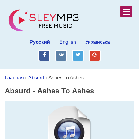
Русский
English
Українська
fb
vk
tw
gp
Главная
›
Absurd
›
Ashes To Ashes
Absurd
-
Ashes To Ashes