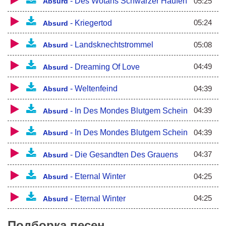
05:25
-
Des Wotans Schwarzer Haufen
Absurd
05:24
-
Kriegertod
Absurd
05:08
-
Landsknechtstrommel
Absurd
04:49
-
Dreaming Of Love
Absurd
04:39
-
Weltenfeind
Absurd
04:39
-
In Des Mondes Blutgem Schein
Absurd
04:39
-
In Des Mondes Blutgem Schein
Absurd
04:37
-
Die Gesandten Des Grauens
Absurd
04:25
-
Eternal Winter
Absurd
04:25
-
Eternal Winter
Absurd
Подборка песен